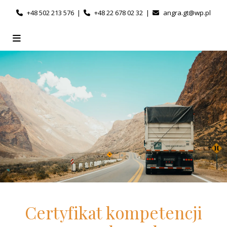
+48 502 213 576
|
+48 22 678 02 32
|
angra.gt@wp.pl
Certyfikat kompetencji